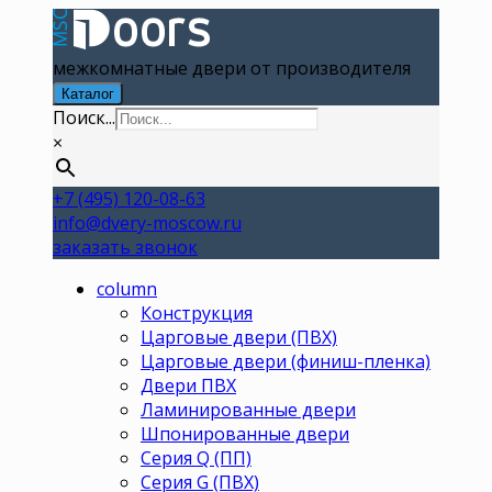
межкомнатные двери от производителя
Каталог
Поиск...
×
+7 (495) 120-08-63
info@dvery-moscow.ru
заказать звонок
column
Конструкция
Царговые двери (ПВХ)
Царговые двери (финиш-пленка)
Двери ПВХ
Ламинированные двери
Шпонированные двери
Серия Q (ПП)
Серия G (ПВХ)