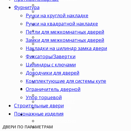
Для кухни
Фурнитура
В комнату
Ручки на круглой накладке
В кабинет
Ручки на квадратной накладке
В детскую
В спальню
Петли для межкомнатных дверей
В гостиную
Замки для межкомнатных дверей
В зал
Накладки на цилиндр замка двери
В гардеробную
Фиксаторы/Завертки
В коридор
В кладовку
Цилиндры с ключами
В офис
Доводчики для дверей
В коттедж
Комплектующие для системы купе
Для дачи
Ценовая категория
Ограничитель дверной
Двери премиум
Упор торцевой
Двери стандарт
Строительные двери
Двери эконом
Погонажные изделия
Комплектация
Только полотно
Комплект
ДВЕРИ ПО ПАРАМЕТРАМ