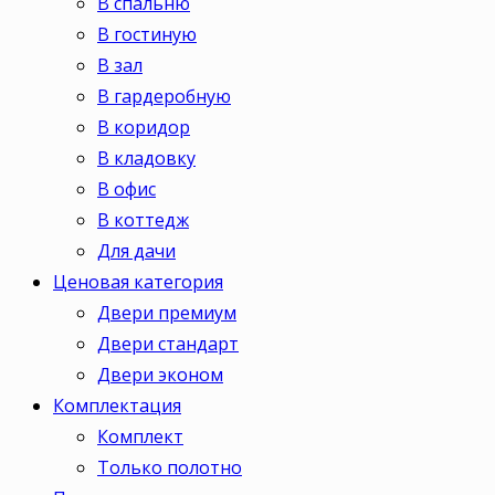
В спальню
В гостиную
В зал
В гардеробную
В коридор
В кладовку
В офис
В коттедж
Для дачи
Ценовая категория
Двери премиум
Двери стандарт
Двери эконом
Комплектация
Комплект
Только полотно