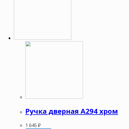
Ручка дверная А294 хром
1 645
₽