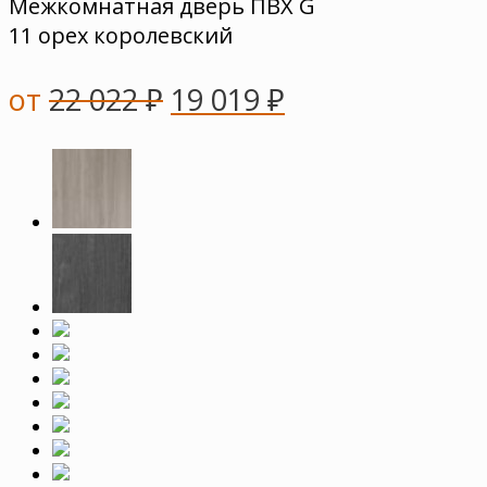
Межкомнатная дверь ПВХ G
11 орех королевский
от
22 022
₽
19 019
₽