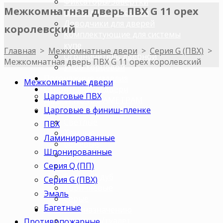
Фиксаторы/Завертки
Межкомнатная дверь ПВХ G 11 орех
Цилиндры с ключами
Доводчики для дверей
королевский
Комплектующие для системы
купе
Главная
>
Межкомнатные двери
>
Серия G (ПВХ)
>
Ограничитель дверной
Межкомнатная дверь ПВХ G 11 орех королевский
Упор торцевой
Погонажные изделия
Межкомнатные двери
Строительные двери
Царговые ПВХ
ДВЕРИ ПО ПАРАМЕТРАМ
Царговые в финиш-пленке
Двери по цветам
Светлые
ПВХ
Темные
Ламинированные
Бежевые
Шпонированные
Венге
Серия Q (ПП)
Орех
Беленый дуб
Серия G (ПВХ)
Коричневые
Эмаль
Серые
Багетные
Двери по назначению
В ванную/туалет
Противопожарные