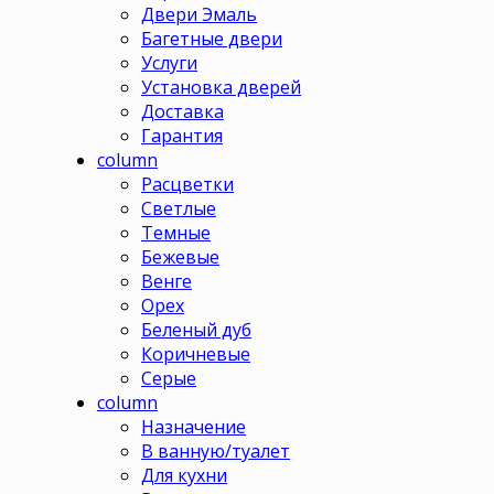
Двери Эмаль
Багетные двери
Услуги
Установка дверей
Доставка
Гарантия
column
Расцветки
Светлые
Темные
Бежевые
Венге
Орех
Беленый дуб
Коричневые
Серые
column
Назначение
В ванную/туалет
Для кухни