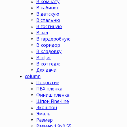
В комнату
В кабинет
В детскую
В спальню
В гостиную
В зал
В гардеробную
В коридор
В кладовку
В офис
В коттедж
Для дачи
column
Покрытие
ПВХ пленка
Финиш пленка
Шпон Fine-line
Экошпон
Эмаль
Размер
Размер 1,9×0,55