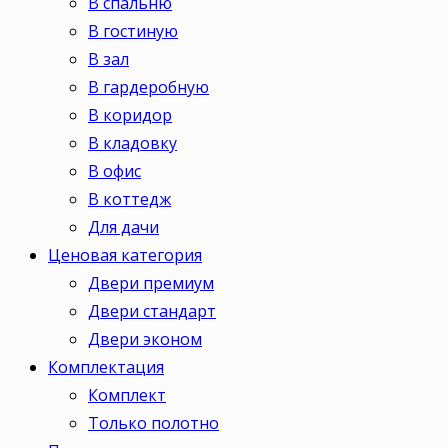
В спальню
В гостиную
В зал
В гардеробную
В коридор
В кладовку
В офис
В коттедж
Для дачи
Ценовая категория
Двери премиум
Двери стандарт
Двери эконом
Комплектация
Комплект
Только полотно