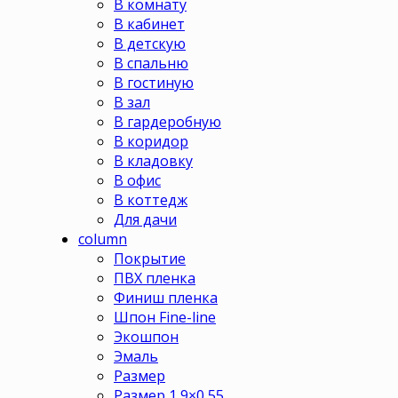
В комнату
В кабинет
В детскую
В спальню
В гостиную
В зал
В гардеробную
В коридор
В кладовку
В офис
В коттедж
Для дачи
column
Покрытие
ПВХ пленка
Финиш пленка
Шпон Fine-line
Экошпон
Эмаль
Размер
Размер 1,9×0,55