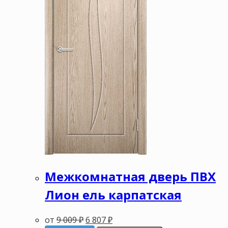
Межкомнатная дверь ПВХ
Лион ель карпатская
от
9 009
₽
6 807
₽