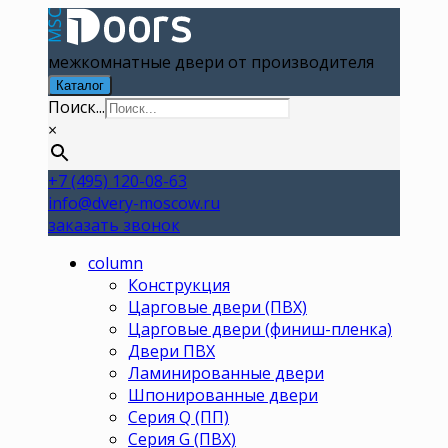
межкомнатные двери от производителя
Каталог
Поиск...
×
+7 (495) 120-08-63
info@dvery-moscow.ru
заказать звонок
column
Конструкция
Царговые двери (ПВХ)
Царговые двери (финиш-пленка)
Двери ПВХ
Ламинированные двери
Шпонированные двери
Серия Q (ПП)
Серия G (ПВХ)