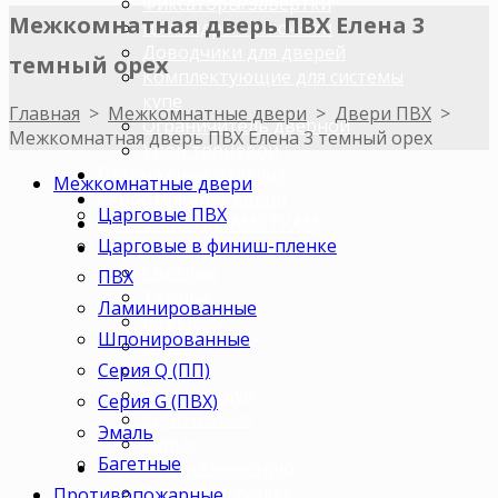
Фиксаторы/Завертки
Межкомнатная дверь ПВХ Елена 3
Цилиндры с ключами
Доводчики для дверей
темный орех
Комплектующие для системы
купе
Главная
>
Межкомнатные двери
>
Двери ПВХ
>
Ограничитель дверной
Межкомнатная дверь ПВХ Елена 3 темный орех
Упор торцевой
Погонажные изделия
Межкомнатные двери
Строительные двери
Царговые ПВХ
ДВЕРИ ПО ПАРАМЕТРАМ
Царговые в финиш-пленке
Двери по цветам
Светлые
ПВХ
Темные
Ламинированные
Бежевые
Шпонированные
Венге
Серия Q (ПП)
Орех
Беленый дуб
Серия G (ПВХ)
Коричневые
Эмаль
Серые
Багетные
Двери по назначению
В ванную/туалет
Противопожарные