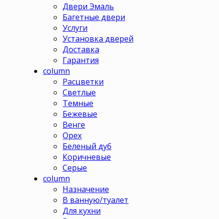
Двери Эмаль
Багетные двери
Услуги
Установка дверей
Доставка
Гарантия
column
Расцветки
Светлые
Темные
Бежевые
Венге
Орех
Беленый дуб
Коричневые
Серые
column
Назначение
В ванную/туалет
Для кухни