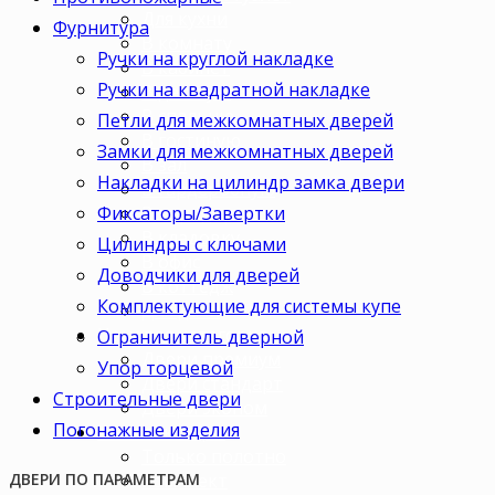
Для кухни
Фурнитура
В комнату
Ручки на круглой накладке
В кабинет
Ручки на квадратной накладке
В детскую
В спальню
Петли для межкомнатных дверей
В гостиную
Замки для межкомнатных дверей
В зал
Накладки на цилиндр замка двери
В гардеробную
Фиксаторы/Завертки
В коридор
В кладовку
Цилиндры с ключами
В офис
Доводчики для дверей
В коттедж
Комплектующие для системы купе
Для дачи
Ценовая категория
Ограничитель дверной
Двери премиум
Упор торцевой
Двери стандарт
Строительные двери
Двери эконом
Погонажные изделия
Комплектация
Только полотно
Комплект
ДВЕРИ ПО ПАРАМЕТРАМ